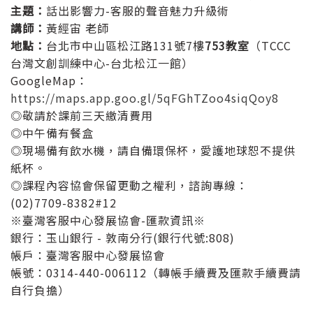
主題：
話出影響力-客服的聲音魅力升級術
講師：
黃經宙 老師
地點：
台北市中山區松江路131號7樓
753教室
（TCCC
台灣文創訓練中心-台北松江一館）
GoogleMap：
https://maps.app.goo.gl/5qFGhTZoo4siqQoy8
◎敬請於課前三天繳清費用
◎中午備有餐盒
◎現場備有飲水機，請自備環保杯，愛護地球恕不提供
紙杯。
◎課程內容協會保留更動之權利，諮詢專線：
(02)7709-8382#12
※臺灣客服中心發展協會-匯款資訊※
銀行：玉山銀行 - 敦南分行(銀行代號:808)
帳戶：臺灣客服中心發展協會
帳號：0314-440-006112（轉帳手續費及匯款手續費請
自行負擔）