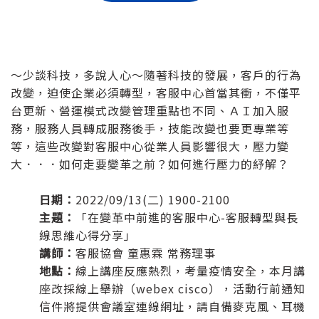
～少談科技，多說人心～隨著科技的發展，客戶的行為
改變，迫使企業必須轉型，客服中心首當其衝，不僅平
台更新、營運模式改變管理重點也不同、ＡＩ加入服
務，服務人員轉成服務後手，技能改變也要更專業等
等，這些改變對客服中心從業人員影響很大，壓力變
大．．．如何走要變革之前？如何進行壓力的紓解？
日期：
2022/09/13(二) 1900-2100
主題：
「在變革中前進的客服中心-客服轉型與長
線思維心得分享」
講師：
客服協會 童惠霖 常務理事
地點：
線上講座反應熱烈，考量疫情安全，本月講
座改採線上舉辦（webex cisco），活動行前通知
信件將提供會議室連線網址，請自備麥克風、耳機