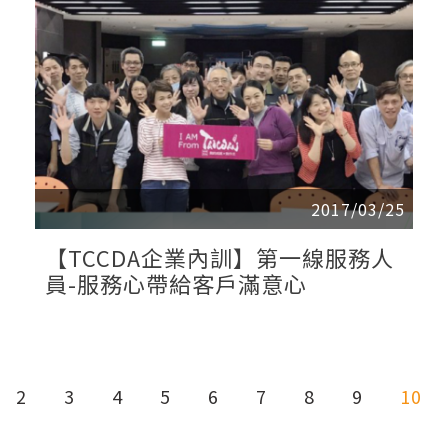
2017/03/25
【TCCDA企業內訓】第一線服務人
員-服務心帶給客戶滿意心
2
3
4
5
6
7
8
9
10