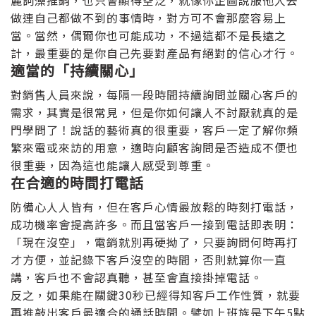
麗詞藻推銷，也只會顯得空泛，就像你企圖說服他人去
做連自己都做不到的事情時，對方可不會那麼容易上
當。當然，偶爾你也可能成功，不過這都不是長遠之
計，最重要的是你自己先要對產品有絕對的信心才行。
適當的「持續關心」
對銷售人員來說，每隔一段時間持續詢問並關心客戶的
需求，其實是很常見，但是你如何讓人不討厭就真的是
門學問了！說話的藝術真的很重要，客戶一定了解你頻
繁來電或來訪的用意，適時向顧客詢問是否造成不便也
很重要，因為這也能讓人感受到尊重。
在合適的時間打電話
防備心人人皆有，但在客戶心情最放鬆的時刻打電話，
成功機率會提高許多。而且當客戶一接到電話即表明：
「現在沒空」，電銷就別再硬拗了，只要詢問何時再打
才方便，並記錄下客戶沒空的時間，否則就算你一直
講，客戶也不會認真聽，甚至會直接掛掉電話。
反之，如果能在關鍵30秒已經得知客戶工作性質，就要
再推敲出客戶最適合的通話時間。譬如上班族是下午5點