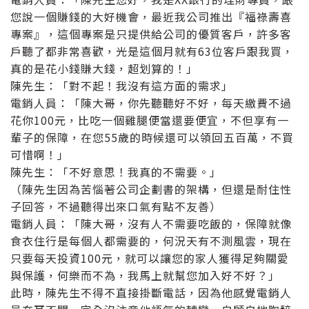
您說一個賺錢的大好機會，最近我公司推出『福祿壽喜
專案』，這個專案是只提供給公司的優質客戶，許多客
戶聽了都非常喜歡，光是這個月就有63位客戶跟我買，
真的是花小錢賺大錢，超划算的！」
陳先生：「對不起！我沒有這方面的需求」
電銷人員：「陳大哥，你先聽聽好不好，每天繳費不過
花你100元，比吃一個雞腿便當還要便宜，不但享有一
輩子的保障，在您55歲的時候還可以領回五百萬，不買
可惜啊！」
陳先生：「不好意思！我真的不需要。」
（陳先生因為苦惱著公司企劃書的架構，但還是耐住性
子回答，不過聽得出來口氣有點不友善）
電銷人員：「陳大哥，沒有人不需要吃飯的，保障就像
食衣住行是每個人都需要的，何況天有不測風雲，現在
只要每天投資100元，就可以讓您的家人獲得足夠關愛
與保護，何樂而不為，我馬上就幫您加入好不好？」
此時，陳先生不得不直接掛斷電話，因為他感覺電銷人