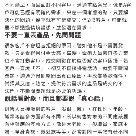
不同類型，而且面對不同客戶，溝通重點各異，像是A客
戶可能已經有明確的需求，只差一個考慮的點，只要解
決他的問題，幾乎就有可能成交；但對B客戶，可能就
要不斷透過情境設想，激發潛在需求。
不要一直丟產品，先問問題
很多客戶不會坦言拒絕的原因，譬如他不是不需要貸
款，只是覺得月付金太高。這時，電銷人員丟再多方案
也不會打動客戶，成交關鍵在於能否解決客戶困擾。若
客戶一直說「不」，卻又不直接掛電話時，就要不斷問
問題，透過旁敲側擊問出真正原因，再改變貸款條件，
試探其反應。總之，提供符合需求的產品是成交的不二
法門，不斷問問題就是必要的功課。
說話看對象，而且都要說「真心話」
銷售人員接觸到的客戶一般很「雜」，在性別、年齡、
職業等諸多方面都有不同，所以銷售對象的不同應該要
有相對應的互動方式，像是大老闆、一般職員、家庭主
婦、單身貴族、銀髮族等等，都會對同一事物有著不同