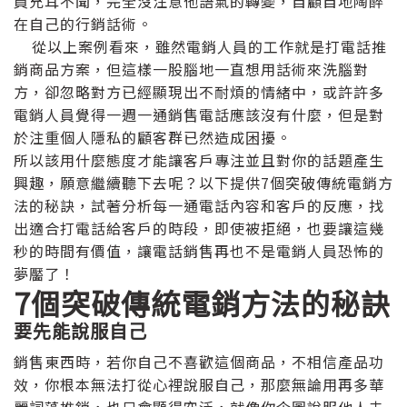
員充耳不聞，完全沒注意他語氣的轉變，自顧自地陶醉
在自己的行銷話術。
從以上案例看來，雖然電銷人員的工作就是打電話推
銷商品方案，但這樣一股腦地一直想用話術來洗腦對
方，卻忽略對方已經顯現出不耐煩的情緒中，或許許多
電銷人員覺得一週一通銷售電話應該沒有什麼，但是對
於注重個人隱私的顧客群已然造成困擾。
所以該用什麼態度才能讓客戶專注並且對你的話題產生
興趣，願意繼續聽下去呢？以下提供7個突破傳統電銷方
法的秘訣，試著分析每一通電話內容和客戶的反應，找
出適合打電話給客戶的時段，即使被拒絕，也要讓這幾
秒的時間有價值，讓電話銷售再也不是電銷人員恐怖的
夢靨了！
7
個突破傳統電銷方法的秘訣
要先能說服自己
銷售東西時，若你自己不喜歡這個商品，不相信產品功
效，你根本無法打從心裡說服自己，那麼無論用再多華