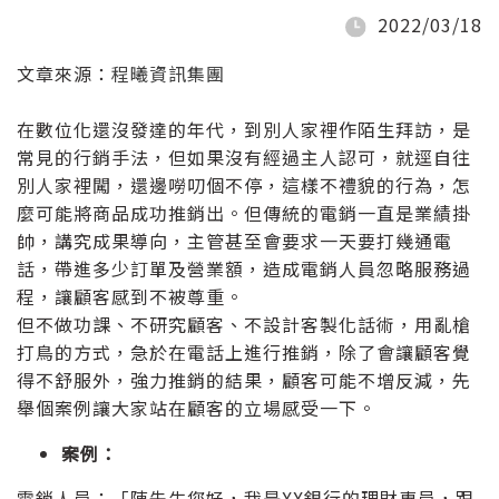
2022/03/18
文章來源：
程曦資訊集團
在數位化還沒發達的年代，到別人家裡作陌生拜訪，是
常見的行銷手法，但如果沒有經過主人認可，就逕自往
別人家裡闖，還邊嘮叨個不停，這樣不禮貌的行為，怎
麼可能將商品成功推銷出。但傳統的電銷一直是業績掛
帥，講究成果導向，主管甚至會要求一天要打幾通電
話，帶進多少訂單及營業額，造成電銷人員忽略服務過
程，讓顧客感到不被尊重。
但不做功課、不研究顧客、不設計客製化話術，用亂槍
打鳥的方式，急於在電話上進行推銷，除了會讓顧客覺
得不舒服外，強力推銷的結果，顧客可能不增反減，先
舉個案例讓大家站在顧客的立場感受一下。
案例：
電銷人員：「陳先生您好，我是XX銀行的理財專員，跟