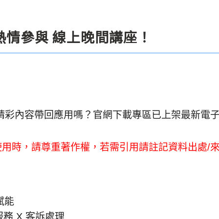
您熱情參與 線上晚間講座！
官
網下載專區已上架最新電
精彩內容帶回應用嗎？
使用時，請尊重著作權，
若
需引用請註記資料出處/
I賦能
戶服務 X 客訴處理