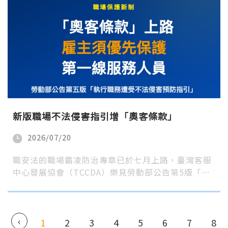
新版職場不法侵害指引增「奧客條款」
2026/07/20
職安法的職場霸凌防治專章已於七月上路，臺灣客服
中心發展協會（TCCDA）樂見勞動部公告第5版「…
‹
1
2
3
4
5
6
7
8